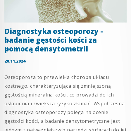
Diagnostyka osteoporozy -
badanie gęstości kości za
pomocą densytometrii
20.11.2024
Osteoporoza to przewlekła choroba układu
kostnego, charakteryzująca się zmniejszoną
gęstością mineralną kości, co prowadzi do ich
osłabienia i zwiększa ryzyko złamań. Współczesna
diagnostyka osteoporozy polega na ocenie
gęstości kości, a badanie densytometryczne jest
jednym z najważniejszych narzędzi służących do jej