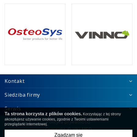
Kontakt
Siedziba firmy
Serwis
Ta strona korzysta z plików cookies.
Korzystając z tej strony
akceptujesz używanie cookies, zgodnie z Twoimi ustawieniami
Polityka prywatności
przeglądarki internetowej.
Copyright © VIKI-MED
Zgadzam się
created by
undicom.pl